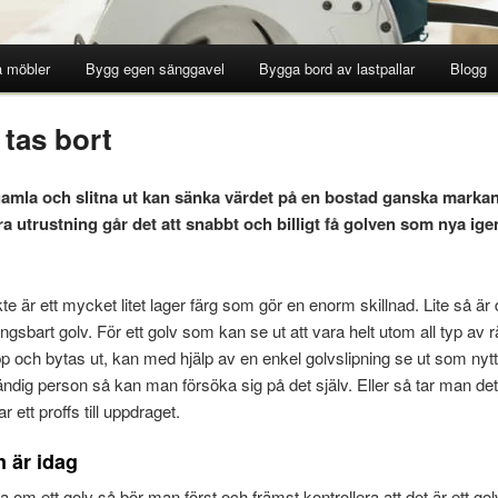
 möbler
Bygg egen sänggavel
Bygga bord av lastpallar
Blogg
 tas bort
amla och slitna ut kan sänka värdet på en bostad ganska marka
 utrustning går det att snabbt och billigt få golven som nya ige
kte är ett mycket litet lager färg som gör en enorm skillnad. Lite så ä
ningsbart golv. För ett golv som kan se ut att vara helt utom all typ av 
p och bytas ut, kan med hjälp av en enkel golvslipning se ut som nyt
dig person så kan man försöka sig på det själv. Eller så tar man det
r ett proffs till uppdraget.
 är idag
a om ett golv så bör man först och främst kontrollera att det är ett go