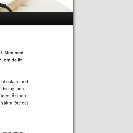
nt. Men med
n, om de är
r det också med
räddning, och
t igen. Är man
 säkra före det
lv som går att