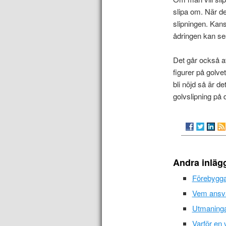
slipa om. När de
slipningen. Kans
ådringen kan se
Det går också at
figurer på golv
bli nöjd så är d
golvslipning på
Andra inläg
Förebyggan
Vem ansva
Utmaninga
Varför en 