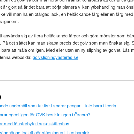
t är gjort så är det bara att börja planera vilken ytbehandling man önsk
ke vill man ha en ofärgad lack, en heltäckande färg eller en färg me
s igenom.
t använda sig av flera heltäckande färger och göra mönster som bårde
et. På det sättet kan man skapa precis det golv som man önskar sig. S
et bara att måla om igen. Med eller utan en ny slipning av golvet. Läs
 denna webbsida:
golvslipningvästerås.se
g
de underhåll som faktiskt sparar pengar – inte bara i teorin
rar egentligen för OVK-besiktningen i Örebro?
r med fönsterbyte i sekelskifteshus
vägghängd toalett gör städningen till en barnlek