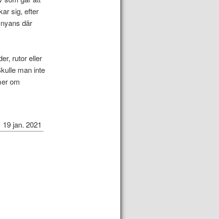
ar sig, efter
d nyans där
r, rutor eller
kulle man inte
 mer om
19 jan. 2021