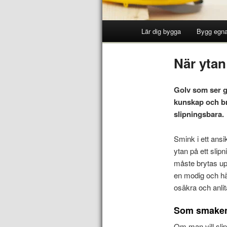
Lär dig bygga
Bygg egna
När ytan
Golv som ser g
kunskap och bra
slipningsbara.
Smink i ett ansi
ytan på ett slip
måste brytas up
en modig och hän
osäkra och anlita
Som smaken
Om man vill slip