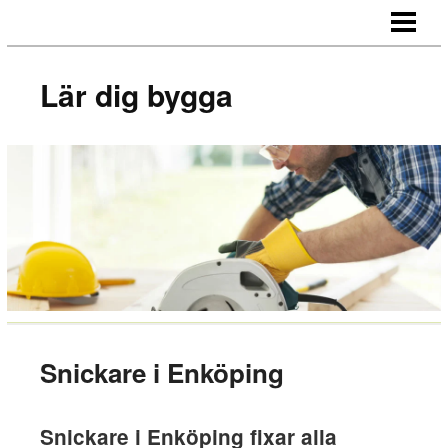
LÄR DIG BYGGA
BYGG EGNA MÖBLER
Lär dig bygga
BYGG EGEN SÄNGGAVEL
BYGGA BORD AV LASTPALLAR
BLOGG
Snickare i Enköping
Snickare i Enköping fixar alla