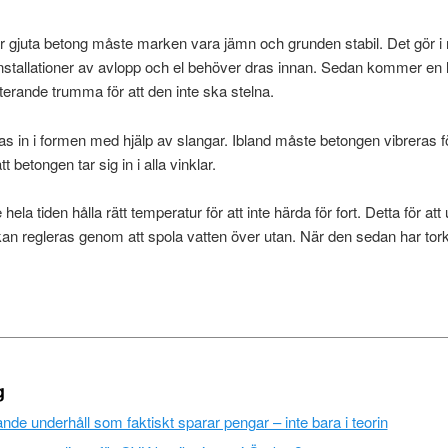
r gjuta betong måste marken vara jämn och grunden stabil. Det gör i 
nstallationer av avlopp och el behöver dras innan. Sedan kommer en 
terande trumma för att den inte ska stelna.
 in i formen med hjälp av slangar. Ibland måste betongen vibreras fö
tt betongen tar sig in i alla vinklar.
la tiden hålla rätt temperatur för att inte härda för fort. Detta för att
kan regleras genom att spola vatten över utan. När den sedan har tork
g
de underhåll som faktiskt sparar pengar – inte bara i teorin