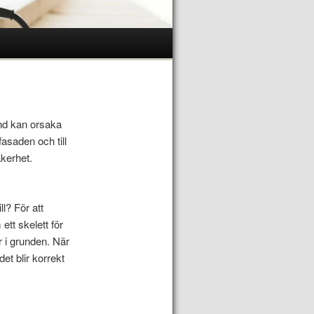
und kan orsaka
asaden och till
äkerhet.
l? För att
tt skelett för
r i grunden. När
et blir korrekt