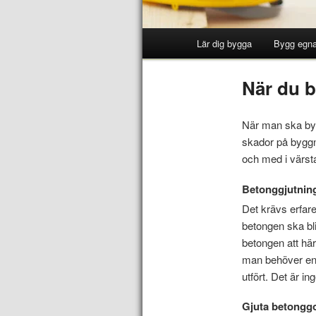
Lär dig bygga
Bygg egna
När du b
När man ska byg
skador på byggna
och med i värsta
Betonggjutnin
Det krävs erfare
betongen ska bli
betongen att hä
man behöver en 
utfört. Det är i
Gjuta betongg