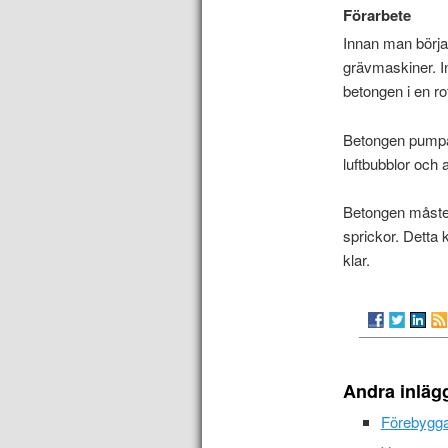
Förarbete
Innan man börja
grävmaskiner. I
betongen i en ro
Betongen pumpas
luftbubblor och a
Betongen måste he
sprickor. Detta 
klar.
Andra inläg
Förebyggan