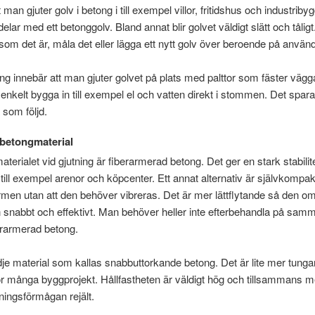
t man gjuter golv i betong i till exempel villor, fritidshus och industrib
elar med ett betonggolv. Bland annat blir golvet väldigt slätt och tåli
 som det är, måla det eller lägga ett nytt golv över beroende på anvä
ng innebär att man gjuter golvet på plats med palttor som fäster väg
kelt bygga in till exempel el och vatten direkt i stommen. Det sparar 
som följd.
 betongmaterial
terialet vid gjutning är fiberarmerad betong. Det ger en stark stabilite
ill exempel arenor och köpcenter. Ett annat alternativ är självkompa
ormen utan att den behöver vibreras. Det är mer lättflytande så den om
 snabbt och effektivt. Man behöver heller inte efterbehandla på sam
erarmerad betong.
edje material som kallas snabbuttorkande betong. Det är lite mer tung
 för många byggprojekt. Hållfastheten är väldigt hög och tillsammans
ningsförmågan rejält.