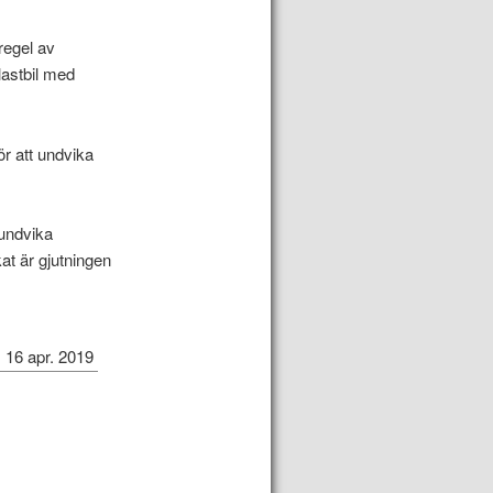
regel av
lastbil med
r att undvika
 undvika
at är gjutningen
16 apr. 2019