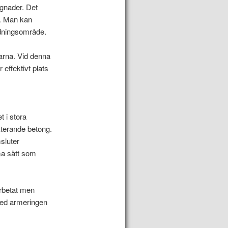
yggnader. Det
gt. Man kan
ndningsområde.
garna. Vid denna
effektivt plats
t i stora
kterande betong.
sluter
ma sätt som
arbetat men
 med armeringen