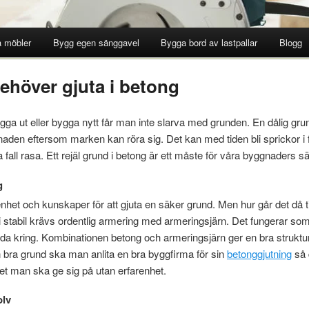
 möbler
Bygg egen sänggavel
Bygga bord av lastpallar
Blogg
ehöver gjuta i betong
ga ut eller bygga nytt får man inte slarva med grunden. En dålig gr
den eftersom marken kan röra sig. Det kan med tiden bli sprickor i f
 fall rasa. Ett rejäl grund i betong är ett måste för våra byggnaders s
g
nhet och kunskaper för att gjuta en säker grund. Men hur går det då til
 stabil krävs ordentlig armering med armeringsjärn. Det fungerar som e
rda kring. Kombinationen betong och armeringsjärn ger en bra struktu
bra grund ska man anlita en bra byggfirma för sin
betonggjutning
så d
nget man ska ge sig på utan erfarenhet.
olv