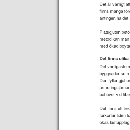
Det är vanligt at
finns många förd
antingen ha det
Platsgjuten beto
metod kan man en
med ökad boyta 
Det finns olika
Det vanligaste ma
byggnader som t
Den fyller gjutf
armeringsjärnen
behöver vid fib
Det finns ett tr
förkortar tiden
ökas lastupptag