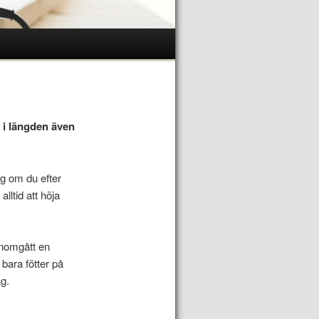
g i längden även
ig om du efter
alltid att höja
genomgått en
 bara fötter på
ag.