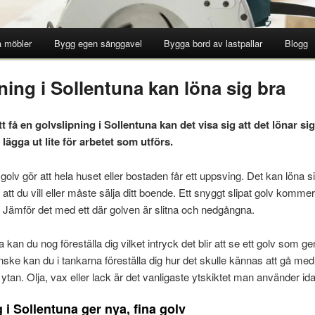
 möbler
Bygg egen sänggavel
Bygga bord av lastpallar
Blogg
ning i Sollentuna kan löna sig bra
t få en golvslipning i Sollentuna kan det visa sig att det lönar si
ägga ut lite för arbetet som utförs.
 golv gör att hela huset eller bostaden får ett uppsving. Det kan löna s
ig att du vill eller måste sälja ditt boende. Ett snyggt slipat golv kommer 
. Jämför det med ett där golven är slitna och nedgångna.
 kan du nog föreställa dig vilket intryck det blir att se ett golv som 
nske kan du i tankarna föreställa dig hur det skulle kännas att gå med
tan. Olja, vax eller lack är det vanligaste ytskiktet man använder id
 i Sollentuna ger nya, fina golv