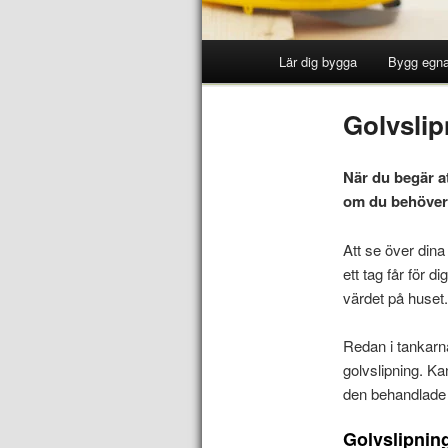
Lär dig bygga
Bygg egna
Golvslip
När du begär at
om du behöver l
Att se över dina
ett tag får för d
värdet på huset
Redan i tankarna
golvslipning. Ka
den behandlade y
Golvslipning