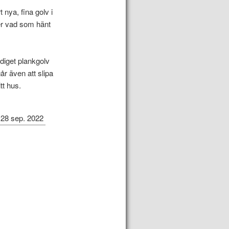
 nya, fina golv i
ser vad som hänt
diget plankgolv
går även att slipa
tt hus.
28 sep. 2022