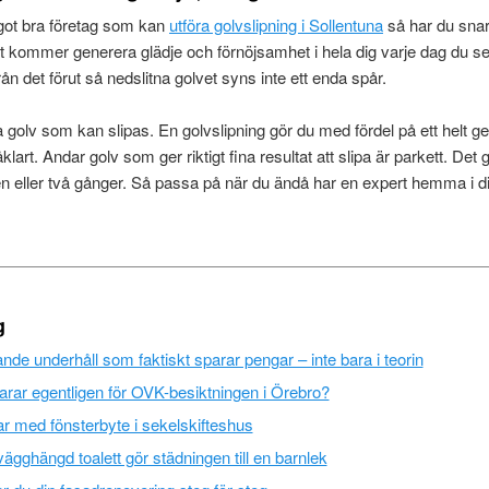
got bra företag som kan
utföra golvslipning i Sollentuna
så har du snart
Det kommer generera glädje och förnöjsamhet i hela dig varje dag du 
ån det förut så nedslitna golvet syns inte ett enda spår.
golv som kan slipas. En golvslipning gör du med fördel på ett helt ge
klart. Andar golv som ger riktigt fina resultat att slipa är parkett. Det 
en eller två gånger. Så passa på när du ändå har en expert hemma i di
g
de underhåll som faktiskt sparar pengar – inte bara i teorin
rar egentligen för OVK-besiktningen i Örebro?
r med fönsterbyte i sekelskifteshus
vägghängd toalett gör städningen till en barnlek