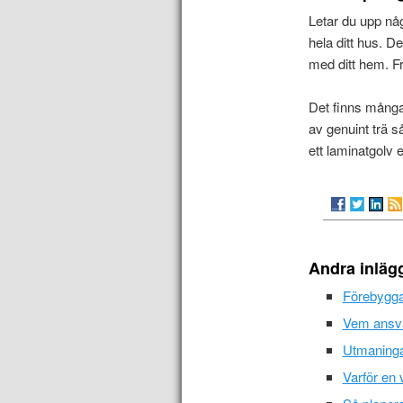
Letar du upp nå
hela ditt hus. 
med ditt hem. Fr
Det finns många 
av genuint trä så
ett laminatgolv 
Andra inläg
Förebyggan
Vem ansva
Utmaninga
Varför en 