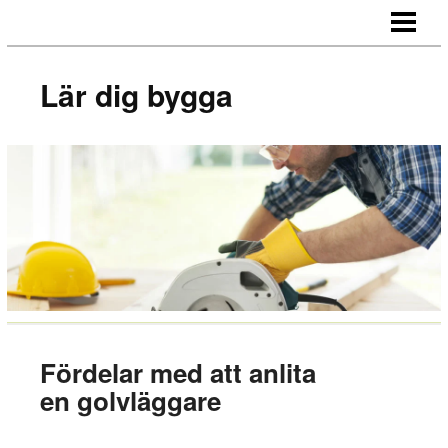
LÄR DIG BYGGA
BYGG EGNA MÖBLER
Lär dig bygga
BYGG EGEN SÄNGGAVEL
BYGGA BORD AV LASTPALLAR
BLOGG
Fördelar med att anlita
en golvläggare