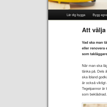
Lär dig bygga
Bygg egna
Att välja
Vad ska man tän
eller renovera
som takläggare
När man ska lägg
tänka på. Dels 
ska ibland godk
är också viktig
Tegelpannor är t
som beklädnad.