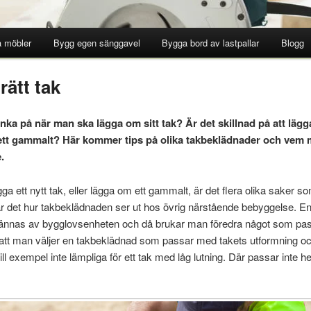
 möbler
Bygg egen sänggavel
Bygga bord av lastpallar
Blogg
 rätt tak
ka på när man ska lägga om sitt tak? Är det skillnad på att lägga
 ett gammalt? Här kommer tips på olika takbeklädnader och vem 
.
a ett nytt tak, eller lägga om ett gammalt, är det flera olika saker som
är det hur takbeklädnaden ser ut hos övrig närstående bebyggelse. E
ännas av bygglovsenheten och då brukar man föredra något som pas
t att man väljer en takbeklädnad som passar med takets utformning och
ill exempel inte lämpliga för ett tak med låg lutning. Där passar inte he