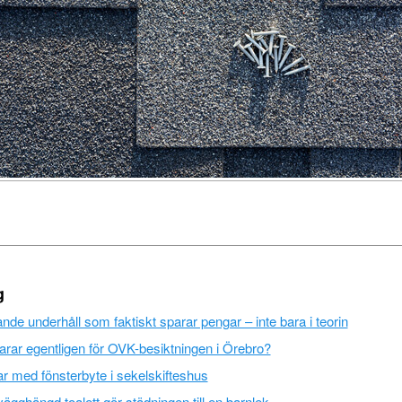
g
de underhåll som faktiskt sparar pengar – inte bara i teorin
rar egentligen för OVK-besiktningen i Örebro?
r med fönsterbyte i sekelskifteshus
vägghängd toalett gör städningen till en barnlek