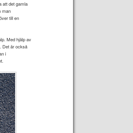
a att det gamla
Om man
ver till en
älp. Med hjälp av
. Det är också
an i
t.