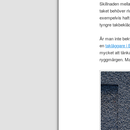
Skillnaden mella
taket behöver r
exempelvis haft 
tyngre takbeklä
Är man inte bekv
en
takläggare i 
mycket att tänka
ryggmärgen. Man