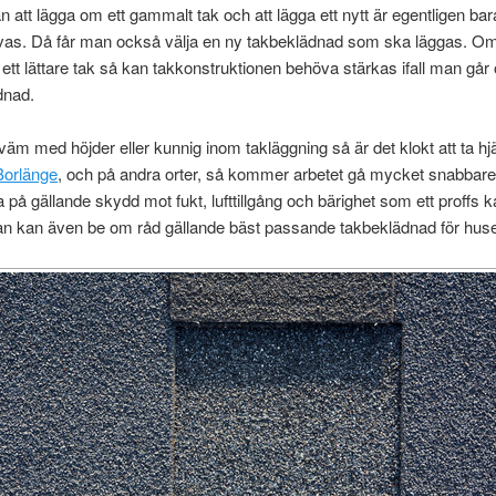
n att lägga om ett gammalt tak och att lägga ett nytt är egentligen bar
ivas. Då får man också välja en ny takbeklädnad som ska läggas. 
ett lättare tak så kan takkonstruktionen behöva stärkas ifall man går ö
dnad.
äm med höjder eller kunnig inom takläggning så är det klokt att ta hj
Borlänge
, och på andra orter, så kommer arbetet gå mycket snabbare
 på gällande skydd mot fukt, lufttillgång och bärighet som ett proffs k
 kan även be om råd gällande bäst passande takbeklädnad för huse