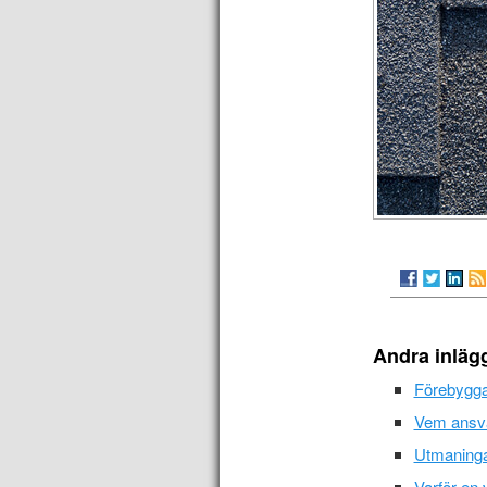
Andra inläg
Förebyggan
Vem ansva
Utmaninga
Varför en 