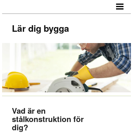
LÄR DIG BYGGA
BYGG EGNA MÖBLER
Lär dig bygga
BYGG EGEN SÄNGGAVEL
BYGGA BORD AV LASTPALLAR
BLOGG
Vad är en
stålkonstruktion för
dig?