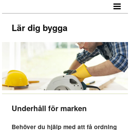
LÄR DIG BYGGA
BYGG EGNA MÖBLER
Lär dig bygga
BYGG EGEN SÄNGGAVEL
BYGGA BORD AV LASTPALLAR
BLOGG
Underhåll för marken
Behöver du hjälp med att få ordning