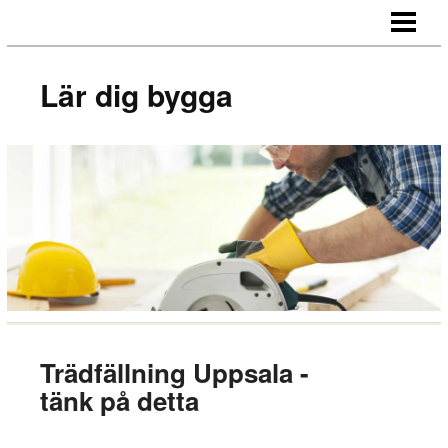
LÄR DIG BYGGA
BYGG EGNA MÖBLER
Lär dig bygga
BYGG EGEN SÄNGGAVEL
BYGGA BORD AV LASTPALLAR
BLOGG
Trädfällning Uppsala -
tänk på detta