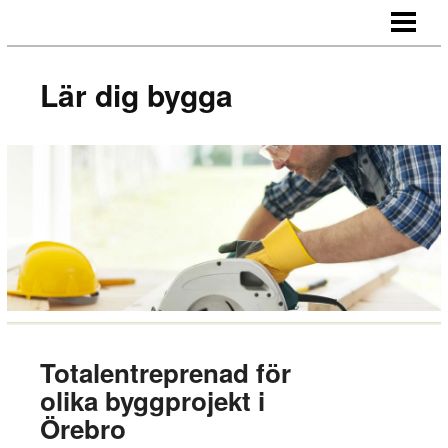
LÄR DIG BYGGA
BYGG EGNA MÖBLER
Lär dig bygga
BYGG EGEN SÄNGGAVEL
BYGGA BORD AV LASTPALLAR
BLOGG
Totalentreprenad för
olika byggprojekt i
Örebro