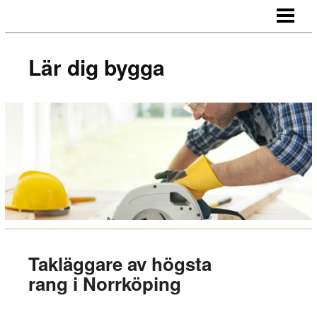
LÄR DIG BYGGA
BYGG EGNA MÖBLER
Lär dig bygga
BYGG EGEN SÄNGGAVEL
BYGGA BORD AV LASTPALLAR
BLOGG
Takläggare av högsta
rang i Norrköping