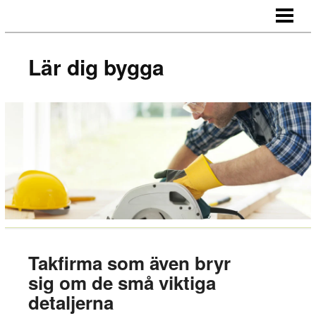
LÄR DIG BYGGA
BYGG EGNA MÖBLER
Lär dig bygga
BYGG EGEN SÄNGGAVEL
BYGGA BORD AV LASTPALLAR
BLOGG
Takfirma som även bryr
sig om de små viktiga
detaljerna