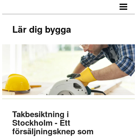
LÄR DIG BYGGA
BYGG EGNA MÖBLER
Lär dig bygga
BYGG EGEN SÄNGGAVEL
BYGGA BORD AV LASTPALLAR
BLOGG
Takbesiktning i
Stockholm - Ett
försäljningsknep som