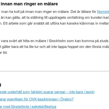
å innan man ringer en målare
man ha koll på innan man ringer en målare. Det är lättare för
Norrort
 än kan gälla, att ta ställning till uppdragets omfattning om kunden k
on. Ett arbete som går snabbt att utföra kan kanske klämmas in mellan
n vara svårt att hitta en målare i Stockholm som kan komma på studs 
et gäller bara att ha lite tur och att inte tappa hoppet om den första m
r tid.
g
de underhåll som faktiskt sparar pengar – inte bara i teorin
rar egentligen för OVK-besiktningen i Örebro?
r med fönsterbyte i sekelskifteshus