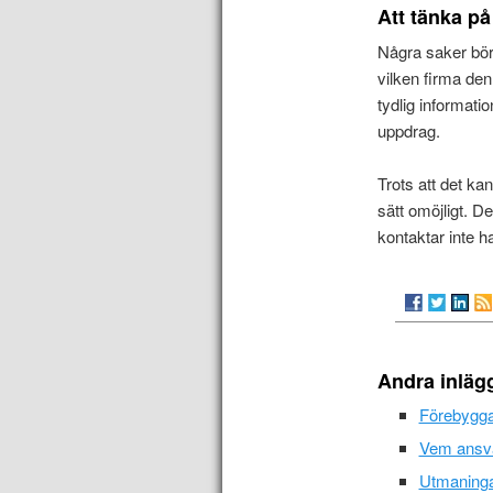
Att tänka p
Några saker bör 
vilken firma den
tydlig informati
uppdrag.
Trots att det ka
sätt omöjligt. D
kontaktar inte ha
Andra inläg
Förebyggan
Vem ansva
Utmaninga