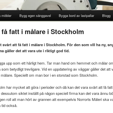
 möbler
Bygg egen sänggavel
Bygga bord av lastpallar
Blogg
 få fatt i målare i Stockholm
et svårt att få fatt i målare i Stockholm. För den som vill ha ny, s
gäller det att vara ute i riktigt god tid.
igga upp som ett härligt hem. Tar man hand om hemmet och målar o
 som betydligt trevligare. Vid en uppdatering av väggar gäller det att v
 en målare. Speciellt om man bor i en storstad som Stockholm.
lm har mycket att göra i perioder och då kan det vara svårt att få fatt
dessutom siktet inställt på någon speciell firma kan det vara ännu b
gen roll att man hört av grannen att exempelvis Norrorts Måleri ska v
 tid också.