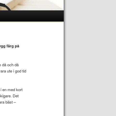
nygg färg på
m då och då
ara ute i god tid
 i en med kort
ökigare. Det
ara bäst –