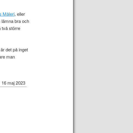
s Måleri
, eller
an lämna bra och
 två större
är det på inget
ålare man
16 maj 2023