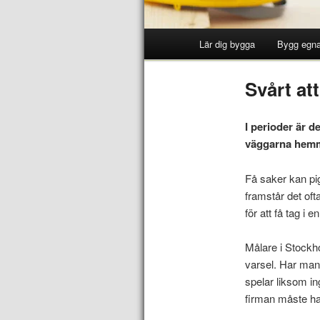
Lär dig bygga
Bygg egna
Svårt att
I perioder är d
väggarna hemma 
Få saker kan p
framstår det ofta
för att få tag i
Målare i Stockho
varsel. Har man 
spelar liksom in
firman måste ha