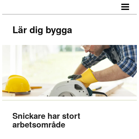
LÄR DIG BYGGA
BYGG EGNA MÖBLER
Lär dig bygga
BYGG EGEN SÄNGGAVEL
BYGGA BORD AV LASTPALLAR
BLOGG
Snickare har stort
arbetsområde