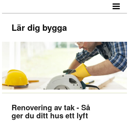
LÄR DIG BYGGA
BYGG EGNA MÖBLER
Lär dig bygga
BYGG EGEN SÄNGGAVEL
BYGGA BORD AV LASTPALLAR
BLOGG
Renovering av tak - Så
ger du ditt hus ett lyft