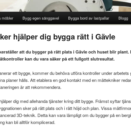
 möbler
Bygg egen sänggavel
Bygga bord av lastpallar
Blogg
ker hjälper dig bygga rätt i Gävle
erställer att du bygger på rätt plats i Gävle och huset blir plant
kontroller kan du vara säker på ett fullgott slutresultat.
anerar ett bygge, kommer du behöva utföra kontroller under arbetets g
dina planer hålls. Att etablera en god kontakt med en mättekniker redan 
laneringen är att rekommendera.
älper dig med allehanda tjänster kring ditt bygge. Främst syftar tjänste
byggnationen sker på rätt plats och i rätt höjd och plan. Vissa mätfirm
ncerad 3D-teknik. Detta kan vara lämpligt om du bygger på en bergi
ing kan bli alltför komplicerad.