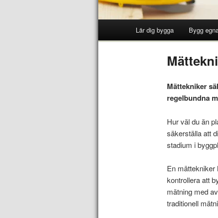
Lär dig bygga
Bygg egna
Mättekni
Mättekniker säk
regelbundna mät
Hur väl du än pl
säkerställa att 
stadium i byggp
En mättekniker hj
kontrollera att 
mätning med ava
traditionell mätn