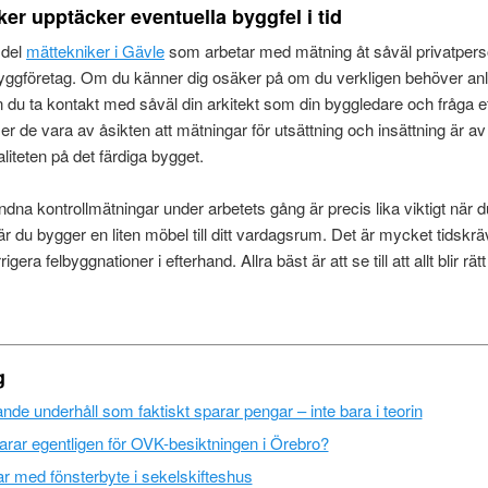
er upptäcker eventuella byggfel i tid
 del
mättekniker i Gävle
som arbetar med mätning åt såväl privatper
byggföretag. Om du känner dig osäker på om du verkligen behöver anl
 du ta kontakt med såväl din arkitekt som din byggledare och fråga ef
 de vara av åsikten att mätningar för utsättning och insättning är av y
aliteten på det färdiga bygget.
ndna kontrollmätningar under arbetets gång är precis lika viktigt när d
r du bygger en liten möbel till ditt vardagsrum. Det är mycket tidskr
gera felbyggnationer i efterhand. Allra bäst är att se till att allt blir rät
g
de underhåll som faktiskt sparar pengar – inte bara i teorin
rar egentligen för OVK-besiktningen i Örebro?
r med fönsterbyte i sekelskifteshus