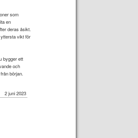
soner som
ita en
ter deras åsikt.
ttersta vikt för
u bygger ett
ävande och
t från början.
2 juni 2023