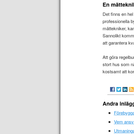
En mätteknik
Det finns en hel
professionella 
mättekniker, kan
Sannolikt kommer
att garantera kv
Att göra regelbu
stort hus som nä
kostsamt att korri
Andra inläg
Förebyggan
Vem ansva
Utmaninga