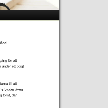
. Med
ång för att
under ett tidigt
rna till att
or erbjuder även
g tomt, där