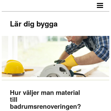
LÄR DIG BYGGA
BYGG EGNA MÖBLER
Lär dig bygga
BYGG EGEN SÄNGGAVEL
BYGGA BORD AV LASTPALLAR
BLOGG
Hur väljer man material
till
badrumsrenoveringen?