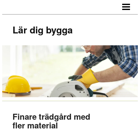
LÄR DIG BYGGA
BYGG EGNA MÖBLER
Lär dig bygga
BYGG EGEN SÄNGGAVEL
BYGGA BORD AV LASTPALLAR
BLOGG
Finare trädgård med
fler material