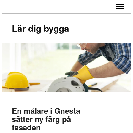
LÄR DIG BYGGA
BYGG EGNA MÖBLER
Lär dig bygga
BYGG EGEN SÄNGGAVEL
BYGGA BORD AV LASTPALLAR
BLOGG
En målare i Gnesta
sätter ny färg på
fasaden