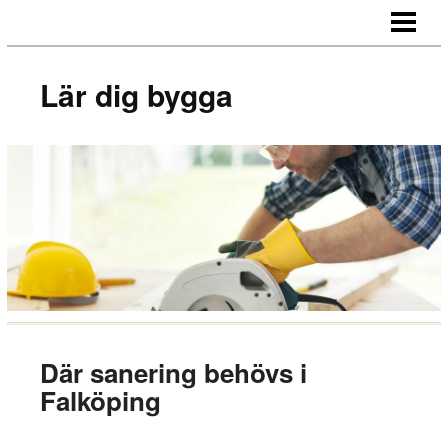
LÄR DIG BYGGA
BYGG EGNA MÖBLER
Lär dig bygga
BYGG EGEN SÄNGGAVEL
BYGGA BORD AV LASTPALLAR
BLOGG
Där sanering behövs i
Falköping