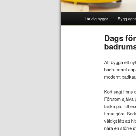
Lär dig bygga
Bygg egna
Dags fö
badrums
Att bygga ett nyt
badrummet anpass
modernt badkar,
Kort sagt finns
Förutom själva p
tänka på. Till 
firma göra. Seda
väldigt lätt att
nära en större st