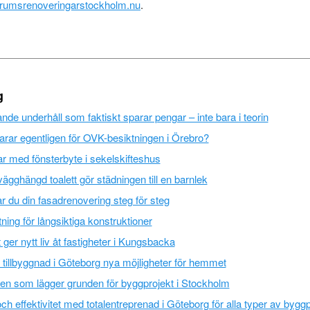
drumsrenoveringarstockholm.nu
.
g
de underhåll som faktiskt sparar pengar – inte bara i teorin
rar egentligen för OVK-besiktningen i Örebro?
r med fönsterbyte i sekelskifteshus
vägghängd toalett gör städningen till en barnlek
r du din fasadrenovering steg för steg
ning för långsiktiga konstruktioner
 ger nytt liv åt fastigheter i Kungsbacka
tillbyggnad i Göteborg nya möjligheter för hemmet
en som lägger grunden för byggprojekt i Stockholm
ch effektivitet med totalentreprenad i Göteborg för alla typer av byggp