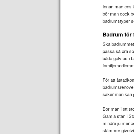
Innan man ens k
bör man dock bes
badrumstyper so
Badrum för 
Ska badrummet a
passa så bra som
både golv och b
familjemedlemm
För att åstadk
badrumsrenoveri
saker man kan gö
Bor man i ett s
Gamla stan i St
mindre ju mer c
stämmer givetvis 