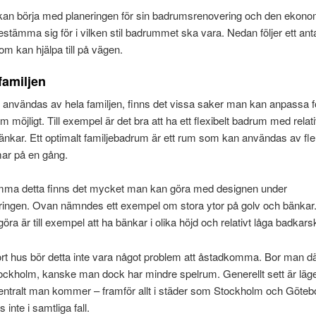
an börja med planeringen för sin badrumsrenovering och den ekono
tämma sig för i vilken stil badrummet ska vara. Nedan följer ett anta
m kan hjälpa till på vägen.
familjen
nvändas av hela familjen, finns det vissa saker man kan anpassa fö
 möjligt. Till exempel är det bra att ha ett flexibelt badrum med relati
änkar. Ett optimalt familjebadrum är ett rum som kan användas av fle
ar på en gång.
omma detta finns det mycket man kan göra med designen under
ngen. Ovan nämndes ett exempel om stora ytor på golv och bänkar. 
ra är till exempel att ha bänkar i olika höjd och relativt låga badkars
tort hus bör detta inte vara något problem att åstadkomma. Bor man d
ockholm, kanske man dock har mindre spelrum. Generellt sett är läge
entralt man kommer – framför allt i städer som Stockholm och Götebo
inte i samtliga fall.