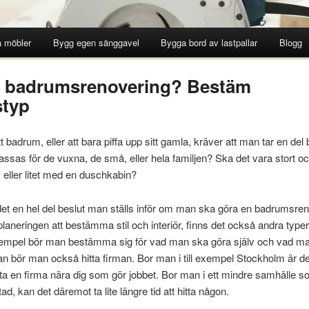
 möbler
Bygg egen sänggavel
Bygga bord av lastpallar
Blogg
r badrumsrenovering? Bestäm
typ
t badrum, eller att bara piffa upp sitt gamla, kräver att man tar en del
as för de vuxna, de små, eller hela familjen? Ska det vara stort och
 eller litet med en duschkabin?
 det en hel del beslut man ställs inför om man ska göra en badrumsren
laneringen att bestämma stil och interiör, finns det också andra typer
exempel bör man bestämma sig för vad man ska göra själv och vad ma
n bör man också hitta firman. Bor man i till exempel Stockholm är det 
 hitta en firma nära dig som gör jobbet. Bor man i ett mindre samhälle so
ad, kan det däremot ta lite längre tid att hitta någon.