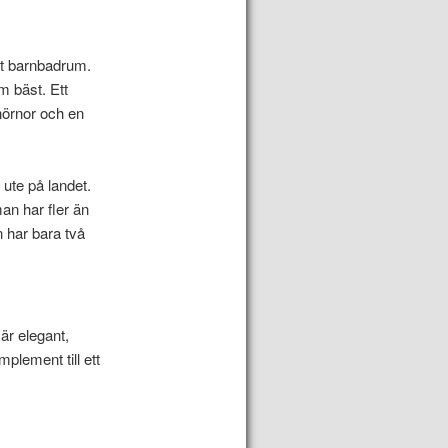
tt barnbadrum.
m bäst. Ett
hörnor och en
 ute på landet.
man har fler än
 har bara två
är elegant,
plement till ett