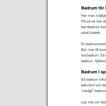
Badrum för 
Har man möjlighe
På så vis kan a
barnbadrum kan 
sänkt toalett.
En badrumsrenove
Bor man till exe
två badrum. Ett
badrum. Självkla
Badrum i spa
Ett badrum influ
bekvämt och des
”vanligt” badru
Läs mer om badr