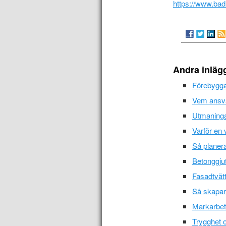
https://www.ba
Andra inläg
Förebyggan
Vem ansva
Utmaninga
Varför en 
Så planera
Betonggjut
Fasadtvätt
Så skapar 
Markarbet
Trygghet o