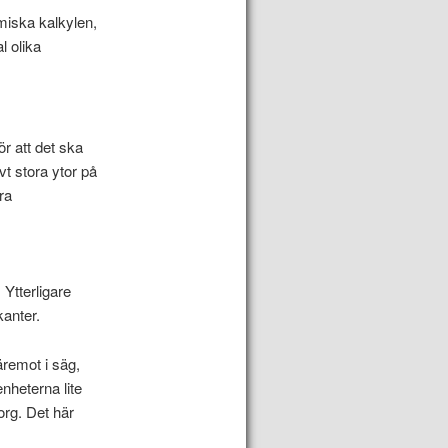
miska kalkylen,
l olika
r att det ska
vt stora ytor på
ra
Ytterligare
kanter.
äremot i säg,
nheterna lite
rg. Det här