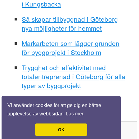
i Kungsbacka
Så skapar tillbyggnad i Göteborg
nya möjligheter för hemmet
Markarbeten som lägger grunden
för byggprojekt i Stockholm
Trygghet och effektivitet med
totalentreprenad i Göteborg för alla
typer av byggprojekt
Vi använder cookies för att ge dig en bättre
upplevelse av webbsidan
Läs mer
OK
© 2026 Lärdigbygga.se. Alla rättigheter förbehållna.