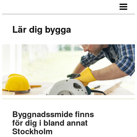
LÄR DIG BYGGA
BYGG EGNA MÖBLER
Lär dig bygga
BYGG EGEN SÄNGGAVEL
BYGGA BORD AV LASTPALLAR
BLOGG
Byggnadssmide finns
för dig i bland annat
Stockholm