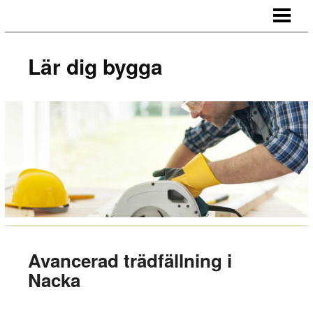
LÄR DIG BYGGA
BYGG EGNA MÖBLER
Lär dig bygga
BYGG EGEN SÄNGGAVEL
BYGGA BORD AV LASTPALLAR
BLOGG
Avancerad trädfällning i
Nacka