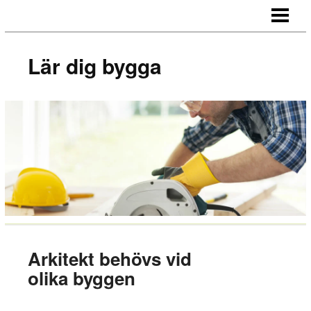
LÄR DIG BYGGA
BYGG EGNA MÖBLER
Lär dig bygga
BYGG EGEN SÄNGGAVEL
BYGGA BORD AV LASTPALLAR
BLOGG
Arkitekt behövs vid
olika byggen