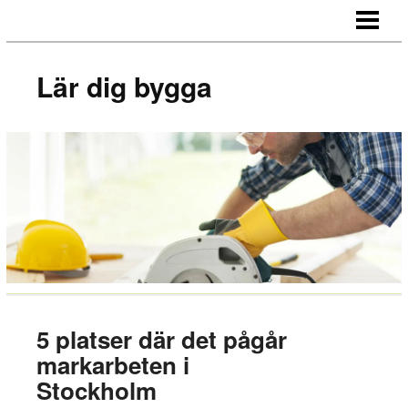
LÄR DIG BYGGA
BYGG EGNA MÖBLER
Lär dig bygga
BYGG EGEN SÄNGGAVEL
BYGGA BORD AV LASTPALLAR
BLOGG
5 platser där det pågår
markarbeten i
Stockholm