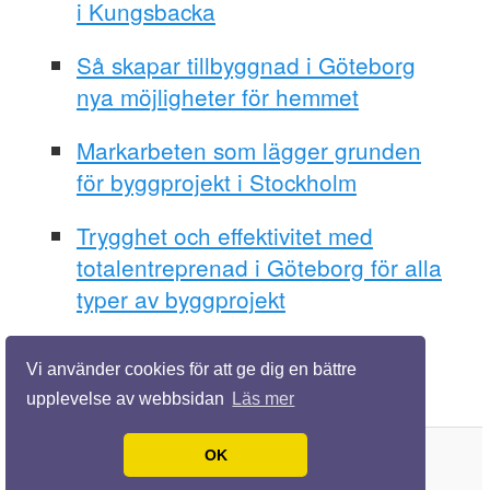
i Kungsbacka
Så skapar tillbyggnad i Göteborg
nya möjligheter för hemmet
Markarbeten som lägger grunden
för byggprojekt i Stockholm
Trygghet och effektivitet med
totalentreprenad i Göteborg för alla
typer av byggprojekt
Vi använder cookies för att ge dig en bättre
upplevelse av webbsidan
Läs mer
OK
© 2026 Lärdigbygga.se. Alla rättigheter förbehållna.